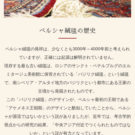
お知らせ
店舗概要
ペルシャ絨毯の歴史
お問い合わせ
ペルシャ絨毯の発祥は、少なくとも3000年～4000年前と考えられ
ていますが、正確には起源は解明されていません。
現存する最も古い絨毯は、ロシアのサンクト・ペテルブルグのエル
ミタージュ美術館に保管されている「パジリク絨毯」という絨毯
で、南シベリア・アルタイ地方のパジリクという都市にある王家の
古墳から発掘されたものです。
この「パジリク絨毯」のデザインが、ペルシャ最初の王朝である
「アケメネス王朝期」のデザインと酷似していたことから、ペルシ
ャが源流ではないかという説がありましたが、近年では、考古学的
視点からの研究の結果、「中央アジア付近でつくられたものではな
いか」という説が有力となっています。