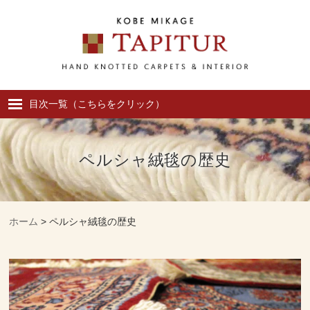
目次一覧（こちらをクリック）
ホーム
ペルシャ絨毯の歴史
ためになる実用的ミニ知識
商品紹介
ホーム
>
ペルシャ絨毯の歴史
絨毯クリーニング・補修
インテリアコンサルティング
ペルシャ絨毯の歴史