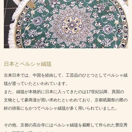
日本とペルシャ絨毯
古来日本では、中国を経由して、工芸品のひとつとしてペルシャ絨
毯が渡っていたといわれています。
また、絨毯が本格的に日本に入ってきたのは17世紀以降、異国の
文物として豪商達が買い求めたといわれており、京都祇園祭の際の
鉾の掛装にもかつてペルシャ絨毯が多く用いられていました。
その他、京都の高台寺にはペルシャ絨毯を裁断して作られた豊臣秀